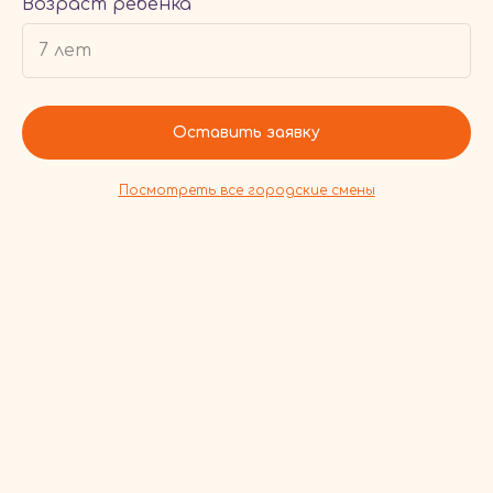
Возраст ребенка
Оставить заявку
Посмотреть все городские смены
3 СМЕНЫ
Лагерь на Виштынце
Детский лагерь на Виштынце в Калининградской области:
активные смены, походы, творчество, английский и отдых
на природе для детей от 7 лет.