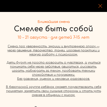
Ближайшая смена
Смелее быть собой
10 – 21 августа · для детей 7–15 лет
Смена про уверенность, эмоции и внутреннюю опору —
через движение, творчество, танец, игровые практики и
Лето 2026: отдых и
мягкую работу с психологом.
развитие для детей
Дети будут не просто «говорить о чувствах», а учиться
понимать себя через действие: двигаться, рисовать,
играть, наблюдать за телом, пробовать техники
Приглашаем детей разного
спокойствия и поддержки.
Без давления, оценок и неловких разговоров.
возраста провести лето весело и
полезно, с новыми и старыми
В безопасной группе ребёнок сможет почувствовать себя
принятым, заметить свои сильные
стороны и стать чуть
друзьями. Программы для всех
смелее в общении с миром.
возрастов, разнообразные
активности найдутся всем по