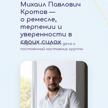
Михаил Павлович
Кротов —
о ремесле,
терпении и
уверенности в
своих силах
Педагог столярного дела и
постоянный наставник группы