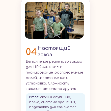
Настоящий
04
заказ
Выполнение реального заказа
для ЦРК или школы:
планирование, распределение
ролей, изготовление и
установка. Сложность
зависит от опыта группы.
Итог
:
скамья-обувница,
полка, система хранения,
подставка для самокатов