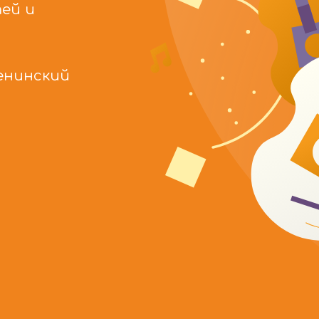
ей и
енинский