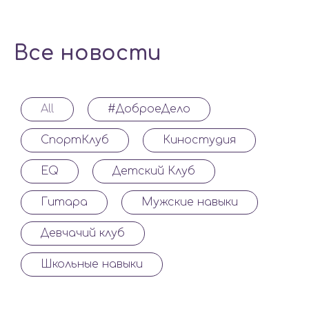
Все новости
All
#ДоброеДело
СпортКлуб
Киностудия
EQ
Детский Клуб
Гитара
Мужские навыки
Девчачий клуб
Школьные навыки