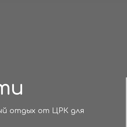
ти
ый отдых от ЦРК для