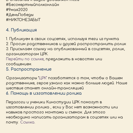
#Бессмертныйполконлайн
#9мая2020
#ДеньПобеды
#НИКТОНЕЗАБЫТ
4. Публикация
1. Публикуем в своих соцсетях, используя теги из пункта
2. Просим родственников и друзей распространить ролик
3. Присылаем ссылку на опубликованный в соцсетях, ролик,
организаторам ЦРК.
Перейти по ссылке
, предложить в новостях или
сообщением.
5. Распространение
Организаторы "
ЦРК"
позаботятся о том, чтобы о Вашем
родственнике, герое узнало как можно больше людей. Наше
шествие станет онлайн-трансляцией
6. Помощь в изготовлении ролика
Педагоги и ученики Киностудии ЦРК помогут в
изготовлении ролика , если у Вас нет возможности или
навыков простого монтажа и съемок. Для этого
необходимо написать организаторам в соцсетях или на
почту.
Ссылка
.