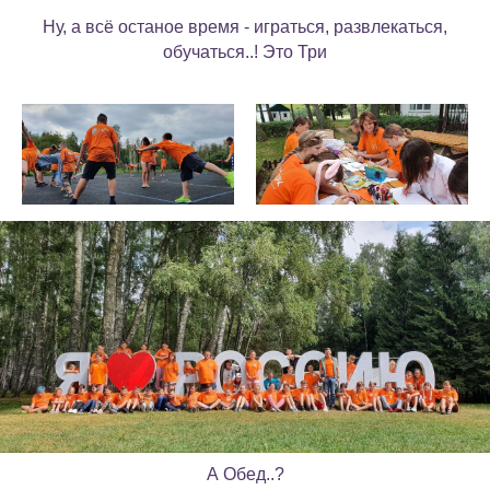
Ну, а всё останое время - играться, развлекаться,
обучаться..! Это Три
А Обед..?