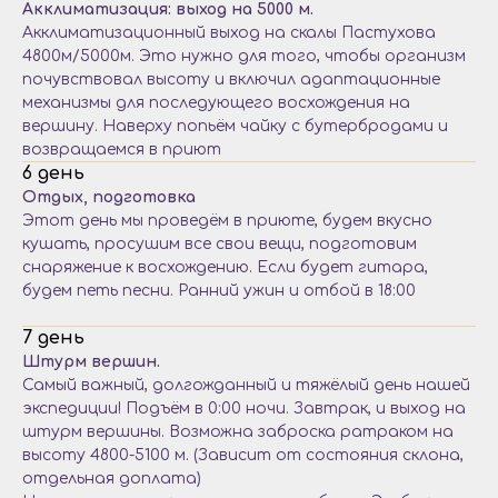
Акклиматизация: выход на 5000 м.
Акклиматизационный выход на скалы Пастухова
4800м/5000м. Это нужно для того, чтобы организм
почувствовал высоту и включил адаптационные
механизмы для последующего восхождения на
вершину. Наверху попьём чайку с бутербродами и
возвращаемся в приют
6 день
Отдых, подготовка
Этот день мы проведём в приюте, будем вкусно
кушать, просушим все свои вещи, подготовим
снаряжение к восхождению. Если будет гитара,
будем петь песни. Ранний ужин и отбой в 18:00
7 день
Штурм вершин.
Самый важный, долгожданный и тяжёлый день нашей
экспедиции! Подъём в 0:00 ночи. Завтрак, и выход на
штурм вершины. Возможна заброска ратраком на
высоту 4800-5100 м. (Зависит от состояния склона,
отдельная доплата)