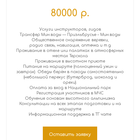
80000 р.
Услуги инструкторов, гидов
Трансфер Мин.воды — Приэльбрусье – Мин.воды
Общественное снаряжение: веревки,
радио связь, навигация, аптечка и т.д
Проживание в отеле или палатках в атмосферных
местах Терскола
Проживание в высотном приюте
Питание на маршруте (полноценный ужин и
завтрак). Обеды берём в походы самостоятельно
(небольшой перекус (бутерброд, шоколад и
орехи).
Оплата за вход в Национальный парк
Регистрация участников в МЧС
Обучение основам высотного альпинизма
Консультации на всех этапах подготовки и на
маршруте
Информационная поддержка в ТГ чате
Оставить заявку