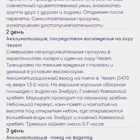
совместный приветственный ужин, знакомство
группы друг с другом и гидами. Отдыхаем после
перелета. Самостоятельная прогулка,
осматриваем достопримечательности
2 день
Акклиматизация, посредством восхождения на гору
Чегет
Совершаем непродолжительные прогулки в
окрестностях лагеря и идем на гору Чегет.
Тренировка по технике хождения с палками и
дыхания в условиях высокогорья.
Акклиматизационный выход на плечо в. Чегет (3470
м), вверх 1,5-2 часа. На вершине хорошая обзорная
площадка с видом на Эльбрус, Главный Кавказский
хребет. Маршрут проходит по скальному гребню.
Небольшой перекус, ланч-пакет и чаепитие на
высоте под открытым небом, где открываются
волшебные виды на Эльбрус и главный Кавказский
хребет. Треккинг займет около 5-7 часов
3 день
Акклиматизация -поход на водопад.