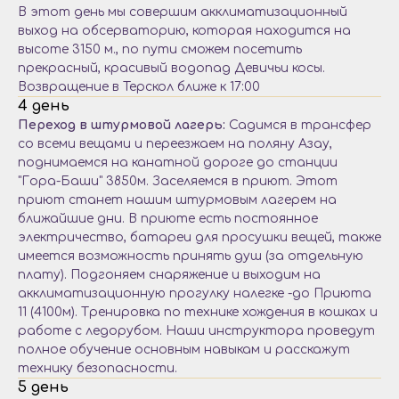
В этот день мы совершим акклиматизационный
выход на обсерваторию, которая находится на
высоте 3150 м., по пути сможем посетить
прекрасный, красивый водопад Девичьи косы.
Возвращение в Терскол ближе к 17:00
4 день
Переход в штурмовой лагерь:
Садимся в трансфер
со всеми вещами и переезжаем на поляну Азау,
поднимаемся на канатной дороге до станции
"Гора-Баши" 3850м. Заселяемся в приют. Этот
приют станет нашим штурмовым лагерем на
ближайшие дни. В приюте есть постоянное
электричество, батареи для просушки вещей, также
имеется возможность принять душ (за отдельную
плату). Подгоняем снаряжение и выходим на
акклиматизационную прогулку налегке -до Приюта
11 (4100м). Тренировка по технике хождения в кошках и
работе с ледорубом. Наши инструктора проведут
полное обучение основным навыкам и расскажут
технику безопасности.
5 день