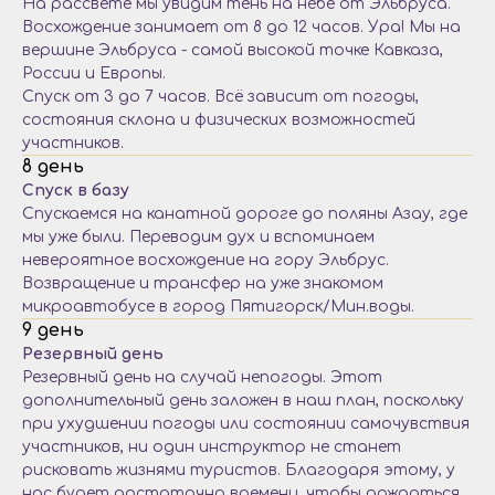
На рассвете мы увидим тень на небе от Эльбруса.
Восхождение занимает от 8 до 12 часов. Ура! Мы на
вершине Эльбруса - самой высокой точке Кавказа,
России и Европы.
Спуск от 3 до 7 часов. Всё зависит от погоды,
состояния склона и физических возможностей
участников.
8 день
Спуск в базу
Спускаемся на канатной дороге до поляны Азау, где
мы уже были. Переводим дух и вспоминаем
невероятное восхождение на гору Эльбрус.
Возвращение и трансфер на уже знакомом
микроавтобусе в город Пятигорск/Мин.воды.
9 день
Резервный день
Резервный день на случай непогоды. Этот
дополнительный день заложен в наш план, поскольку
при ухудшении погоды или состоянии самочувствия
участников, ни один инструктор не станет
рисковать жизнями туристов. Благодаря этому, у
нас будет достаточно времени, чтобы дождаться