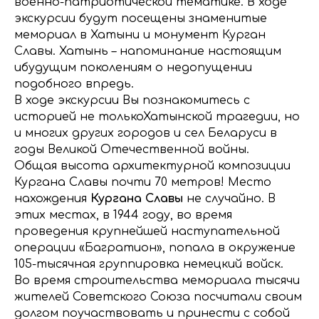
военно-патриотической тематике. В ходе
экскурсии будут посещены знаменитые
мемориал в Хатыни и монумент Курган
Славы. Хатынь – напоминание настоящим
ибудущим поколениям о недопущении
подобного впредь.
В ходе экскурсии Вы познакомитесь с
историей не толькоХатынской трагедии, но
и многих других городов и сел Беларуси в
годы Великой Отечественной войны.
Общая высота архитектурной композиции
Кургана Славы почти 70 метров! Место
нахождения
Кургана Славы
не случайно. В
этих местах, в 1944 году, во время
проведения крупнейшей наступательной
операции «Багратион», попала в окружение
105-тысячная группировка немецкий войск.
Во время строительства мемориала тысячи
жителей Советского Союза посчитали своим
долгом поучаствовать и принести с собой